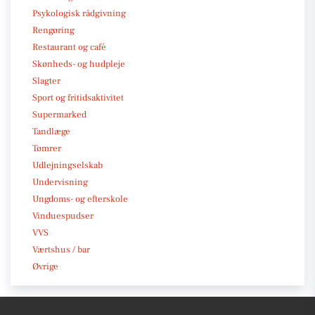
Psykologisk rådgivning
Rengøring
Restaurant og café
Skønheds- og hudpleje
Slagter
Sport og fritidsaktivitet
Supermarked
Tandlæge
Tømrer
Udlejningselskab
Undervisning
Ungdoms- og efterskole
Vinduespudser
VVS
Værtshus / bar
Øvrige