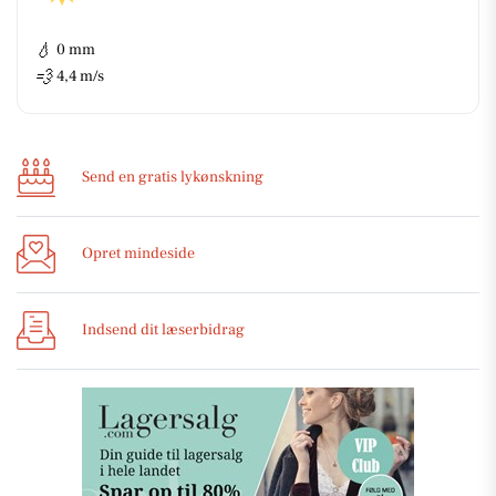
💧
0 mm
💨
4,4 m/s
Send en gratis lykønskning
Opret mindeside
Indsend dit læserbidrag