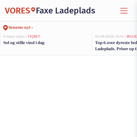
VORES
Faxe Ladeplads
Seneste nyt ›
8 timer siden |
VEJRET
05-08-2026 13:01 |
BOLI
Sol og stille vind i dag
Top 6 over dyreste boli
Ladeplads. Priser op t