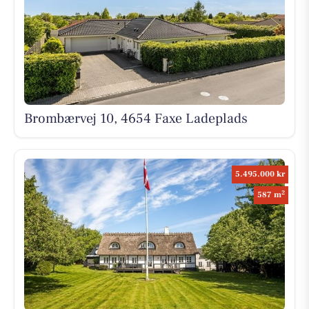
Brombærvej 10, 4654 Faxe Ladeplads
5.495.000 kr
2
587 m