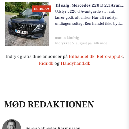
Til salg:
Mercedes 220 D 2,1 Avantgarde stc. aut.
aftale en fremvisning og prøvetur. Der
kr. 118.999
er mulighed for afslag i prisen ved
Udstyr:c220 d Avantgarde stc. aut.
hurtig og seriøs handel.
kører godt. alt virker Har alt i udstyr
undtagen soltag. Ren handel ikke bytte
med anden bil. Ekstra. nummerplade til
cykelstativ medfølger. gulvmåtter er
martin kindvig
normalt i og gummimåtte i
Indrykket 6. august på Bilhandel
bagagerummet ABS
Indryk gratis dine annoncer på
Bilhandel.dk
,
Retro-app.dk
,
Ridr.dk
og
Handyhand.dk
MØD REDAKTIONEN
Søren Schrøder Rasmussen