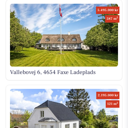
5.495.000 kr
2
587 m
Vallebovej 6, 4654 Faxe Ladeplads
2.195.000 kr
2
121 m