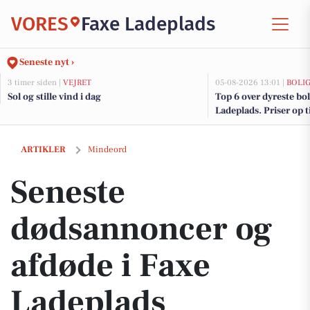
VORES
Faxe Ladeplads
Seneste nyt ›
3 timer siden |
VEJRET
05-08-2026 13:01 |
BOLI
Sol og stille vind i dag
Top 6 over dyreste boli
Ladeplads. Priser op t
Seneste dødsannoncer og afdøde i Faxe Ladeplads
ARTIKLER
Mindeord
Seneste
dødsannoncer og
afdøde i Faxe
Ladeplads