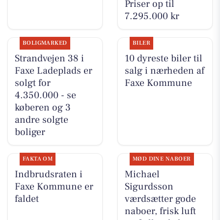
Priser op til
7.295.000 kr
BOLIGMARKED
BILER
Strandvejen 38 i
10 dyreste biler til
Faxe Ladeplads er
salg i nærheden af
solgt for
Faxe Kommune
4.350.000 - se
køberen og 3
andre solgte
boliger
FAKTA OM
MØD DINE NABOER
Indbrudsraten i
Michael
Faxe Kommune er
Sigurdsson
faldet
værdsætter gode
naboer, frisk luft