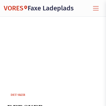
VORES
Faxe Ladeplads
DET SKER