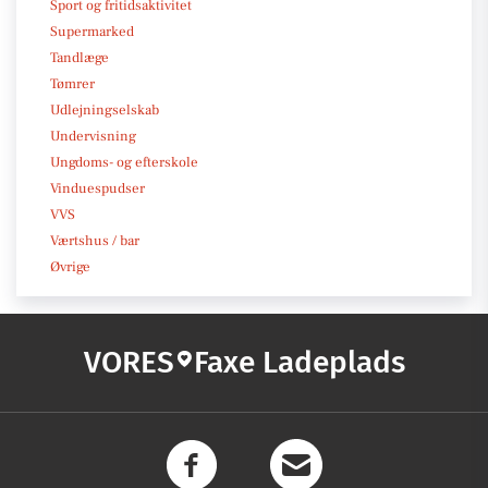
Sport og fritidsaktivitet
Supermarked
Tandlæge
Tømrer
Udlejningselskab
Undervisning
Ungdoms- og efterskole
Vinduespudser
VVS
Værtshus / bar
Øvrige
VORES
Faxe Ladeplads