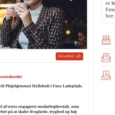
er k
Faxe
her.
Del artikel
 overskredet
til Plejehjemmet Hylleholt i Faxe Ladeplads.
 del af vores engageret medarbejderstab, som
ttet på at skabe livsglæde, tryghed og høj