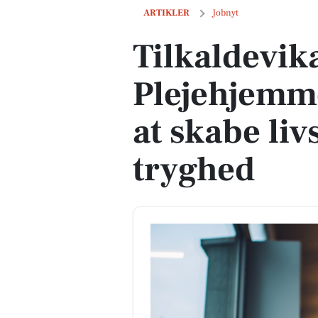
Tilkaldevikarer søges til Plejehjemmet 
ARTIKLER
Jobnyt
Tilkaldevika
Plejehjemme
at skabe li
tryghed