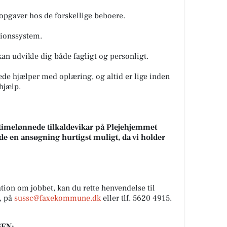
opgaver hos de forskellige beboere.
tionssystem.
kan udvikle dig både fagligt og personligt.
e hjælper med oplæring, og altid er lige inden
 hjælp.
ve timelønnede tilkaldevikar på Plejehjemmet
nde en ansøgning hurtigst muligt, da vi holder
tion om jobbet, kan du rette henvendelse til
, på
sussc@faxekommune.dk
eller tlf. 5620 4915.
EN: