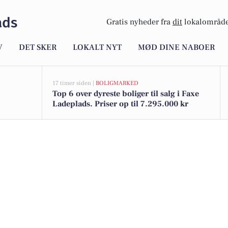
ads
Gratis nyheder fra
dit
lokalområde
V
DET SKER
LOKALT NYT
MØD DINE NABOER
17 timer siden |
BOLIGMARKED
Top 6 over dyreste boliger til salg i Faxe
Ladeplads. Priser op til 7.295.000 kr