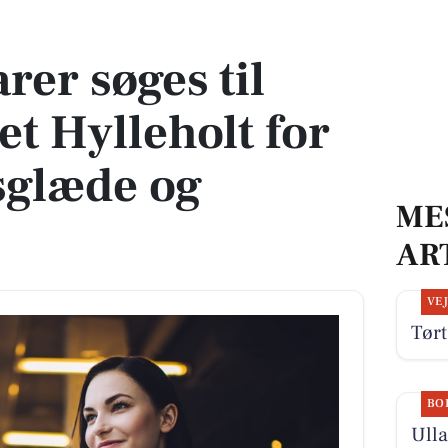
Hylleholt for at skabe livsglæde og tryghed
rer søges til
t Hylleholt for
vsglæde og
ME
AR
VE
Tørt
BO
Ulla