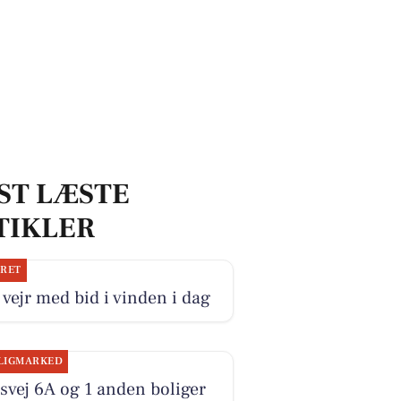
ST LÆSTE
TIKLER
JRET
 vejr med bid i vinden i dag
LIGMARKED
svej 6A og 1 anden boliger