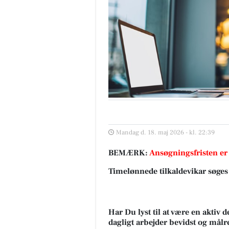
Mandag d. 18. maj 2026 - kl. 22:39
BEMÆRK:
Ansøgningsfristen er
Timelønnede tilkaldevikar søges 
Har Du lyst til at være en aktiv
dagligt arbejder bevidst og målre