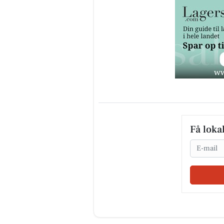
Få loka
Email