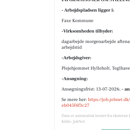
- Arbejdspladsen ligger i:
Faxe Kommune
-Virksomheden tilbyder:
dagarbejde morgenarbejde aftena
arbejdstid
-Arbejdsgiver:
Plejehjemmet Hylleholt, Teglhav
-Ansøgning:
Ansøgningsfrist: 13-07-2026;
- a
Se mere her:
https://job.jobnet.d
eb045f4f3c27
Data er automatisk hentet fra eksterne 
Kilde: JobNet