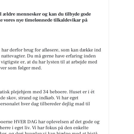
il ældre mennesker og kan du tilbyde gode
 vores nye timelønnede tilkaldevikar på
i har derfor brug for afløsere, som kan dække ind
g nattevagter. Du må gerne have erfaring inden
 vigtigste er, at du har lysten til at arbejde med
ver som følger med.
atisk plejehjem med 34 beboere. Huset er i ét
de skov, strand og indkøb. Vi har eget
rsonalet hver dag tilbereder dejlig mad til
beboerne HVER DAG har oplevelsen af det gode og
herre i eget liv. Vi har fokus på den enkelte
er, og deri hvordan vi kan hjælpe med at bistå