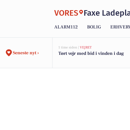
VORES
Faxe Ladepl
ALARM112
BOLIG
ERHVER
1 time siden |
VEJRET
Seneste nyt ›
Tørt vejr med bid i vinden i dag