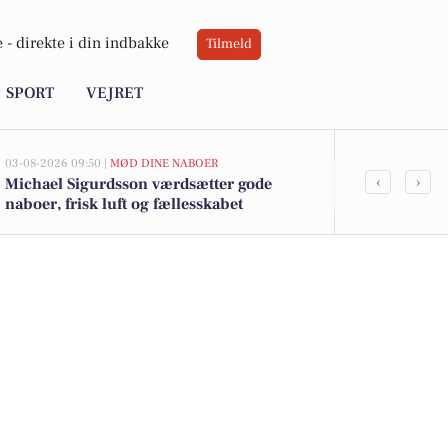
 -
direkte i din indbakke
Tilmeld
SPORT
VEJRET
03-08-2026 09:50 |
MØD DINE NABOER
03-08-2026 09:2
‹
›
Michael Sigurdsson værdsætter gode
Keld Norup 
naboer, frisk luft og fællesskabet
strandene og
ved Faxe La