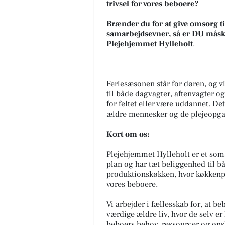
trivsel for vores beboere?
Brænder du for at give omsorg t
samarbejdsevner, så er DU måske
Plejehjemmet Hylleholt
.
Feriesæsonen står for døren, og v
til både dagvagter, aftenvagter o
for feltet eller være uddannet. Det
ældre mennesker og de plejeopga
Kort om os:
Plejehjemmet Hylleholt er et som
plan og har tæt beliggenhed til bå
produktionskøkken, hvor køkkenpe
vores beboere.
Vi arbejder i fællesskab for, at 
værdige ældre liv, hvor de selv er 
beboers behov, ressourcer og ønsk