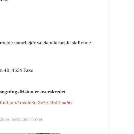
rbejde natarbejde weekendarbejde skiftende
en 40, 4654 Faxe
nsøgningsfristen er overskredet
k/find-job/1deafe3e-2e7e-40d2-aa66-
kilder, herunder JobNet.