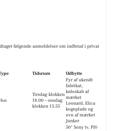
odtaget følgende anmeldelser om indbrud i privat
Type
Tidsrum
Udbytte
Fyr af ukendt
fabrikat,
køleskab af
Tirsdag klokken
mærket
Hus
18.00 – onsdag
Leonard, Elica
klokken 15.55
kogeplade og
ovn af mærket
Junker
50" Sony tv, PH-