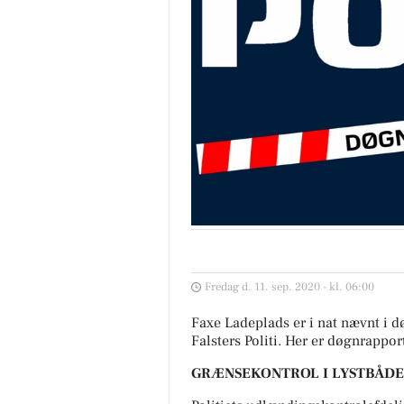
Fredag d. 11. sep. 2020 - kl. 06:00
Faxe Ladeplads er i nat nævnt i d
Falsters Politi. Her er døgnrappor
GRÆNSEKONTROL I LYSTBÅD