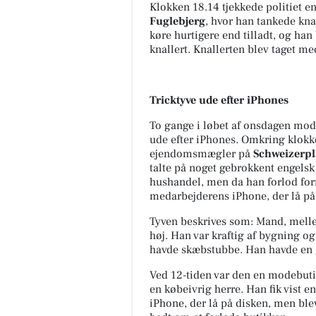
Klokken 18.14 tjekkede politiet e
Fuglebjerg
, hvor han tankede kn
køre hurtigere end tilladt, og han 
knallert. Knallerten blev taget me
Tricktyve ude efter iPhones
To gange i løbet af onsdagen modt
ude efter iPhones. Omkring klok
ejendomsmægler på
Schweizerpla
talte på noget gebrokkent engelsk
hushandel, men da han forlod forr
medarbejderens iPhone, der lå på
Tyven beskrives som: Mand, melle
høj. Han var kraftig af bygning og
havde skæbstubbe. Han havde en g
Ved 12-tiden var den en modebuti
en købeivrig herre. Han fik vist e
iPhone, der lå på disken, men ble