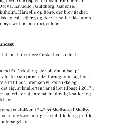
ng havde onsdag en temakontrol i flere af
 Det var havnene i Guldborg, Gåbense,
intholm, Hårbølle og Bogø, der blev tjekket,
ske gæstesejlere, og der var heller ikke andre
nderynker hos politibetjentene.
tandset
iet knallerter flere forskellige steder i
mand fra Nykøbing, der blev standset på
avde ikke sin præmiekvittering med, og hans
re end tilladt, bremsen virkede ikke og
et sig, at knallerten var stjålet tilbage i 2017 i
r hæleri, for at køre på en ulovlig knallert og
elser.
v standset klokken 15.45 på
Skelbyvej i Skelby
.
 at kunne køre hurtigere end tilladt, og politiet
 undersøgelse.