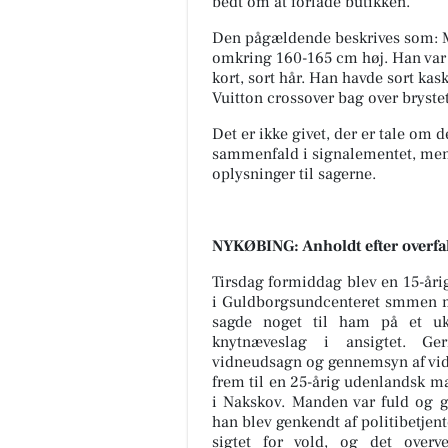
bedt om at forlade butikken.
Den pågældende beskrives som: M
omkring 160-165 cm høj. Han var 
kort, sort hår. Han havde sort kas
Vuitton crossover bag over bryste
Det er ikke givet, der er tale om
sammenfald i signalementet, men p
oplysninger til sagerne.
NYKØBING: Anholdt efter overfal
Tirsdag formiddag blev en 15-åri
i Guldborgsundcenteret smmen 
sagde noget til ham på et uke
knytnæveslag i ansigtet. Ger
vidneudsagn og gennemsyn af vid
frem til en 25-årig udenlandsk m
i Nakskov. Manden var fuld og g
han blev genkendt af politibetjen
sigtet for vold, og det overv