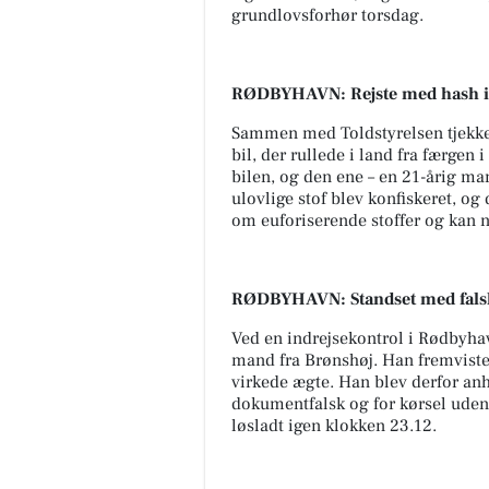
grundlovsforhør torsdag.
RØDBYHAVN: Rejste med hash i
Sammen med Toldstyrelsen tjekke
bil, der rullede i land fra færge
bilen, og den ene – en 21-årig ma
ulovlige stof blev konfiskeret, og 
om euforiserende stoffer og kan n
RØDBYHAVN: Standset med fals
Ved en indrejsekontrol i Rødbyhav
mand fra Brønshøj. Han fremviste
virkede ægte. Han blev derfor anh
dokumentfalsk og for kørsel uden 
løsladt igen klokken 23.12.