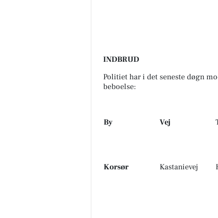
INDBRUD
Politiet har i det seneste døgn m
beboelse:
By
Vej
Korsør
Kastanievej