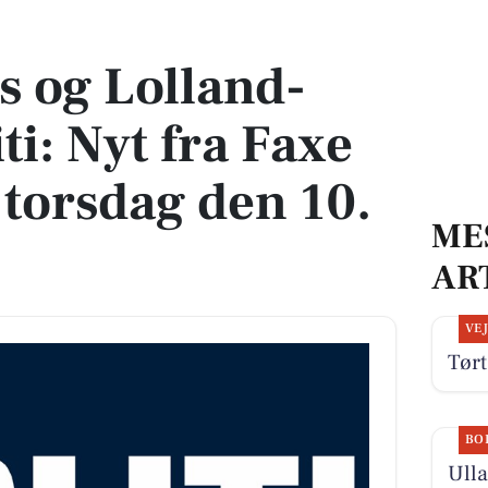
: Nyt fra Faxe Ladeplads - torsdag den 10. september
s og Lolland-
iti: Nyt fra Faxe
 torsdag den 10.
ME
AR
VE
Tørt
BO
Ulla