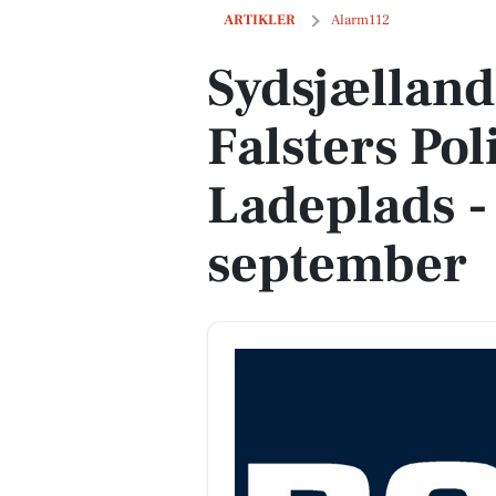
Sydsjællands og Lolland-Falsters Politi
ARTIKLER
Alarm112
Sydsjælland
Falsters Pol
Ladeplads -
september