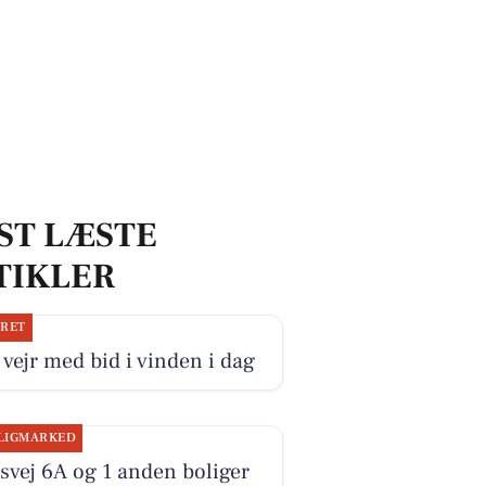
ST LÆSTE
TIKLER
JRET
 vejr med bid i vinden i dag
LIGMARKED
svej 6A og 1 anden boliger