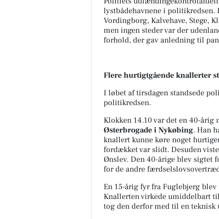
Politiets udlændingekontrolafdeli
lystbådehavnene i politikredsen.
Vordingborg, Kalvehave, Stege, Kl
men ingen steder var der udenland
forhold, der gav anledning til pa
Flere hurtigtgående knallerter s
I løbet af tirsdagen standsede polit
politikredsen.
Klokken 14.10 var det en 40-årig 
Østerbrogade i Nykøbing
. Han h
knallert kunne køre noget hurtige
fordækket var slidt. Desuden viste d
Ønslev. Den 40-årige blev sigtet fo
for de andre færdselslovsovertræd
En 15-årig fyr fra Fuglebjerg ble
Knallerten virkede umiddelbart til
tog den derfor med til en teknisk