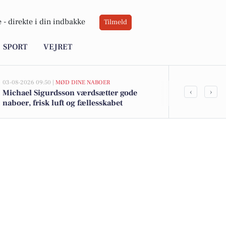
 -
direkte i din indbakke
Tilmeld
SPORT
VEJRET
03-08-2026 09:50 |
MØD DINE NABOER
03-08-2026 09:2
‹
›
Michael Sigurdsson værdsætter gode
Keld Norup 
naboer, frisk luft og fællesskabet
strandene og
ved Faxe La