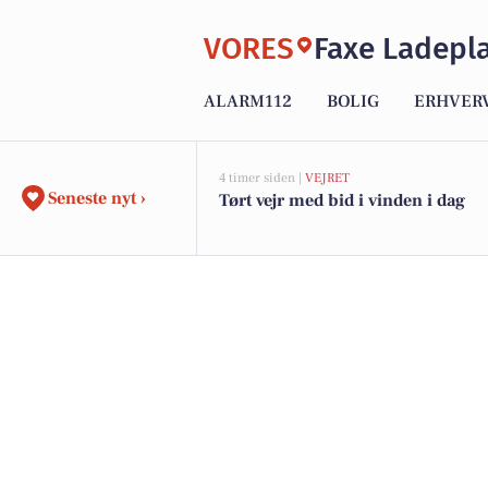
VORES
Faxe Ladepl
ALARM112
BOLIG
ERHVER
4 timer siden |
VEJRET
Seneste nyt ›
Tørt vejr med bid i vinden i dag