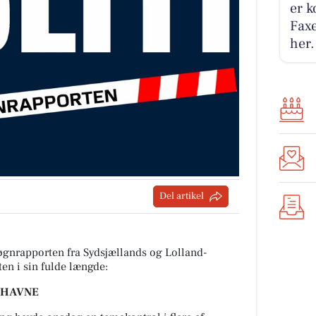
er k
Faxe
her.
Del artikel
øgnrapporten fra Sydsjællands og Lolland-
ten i sin fulde længde:
EHAVNE