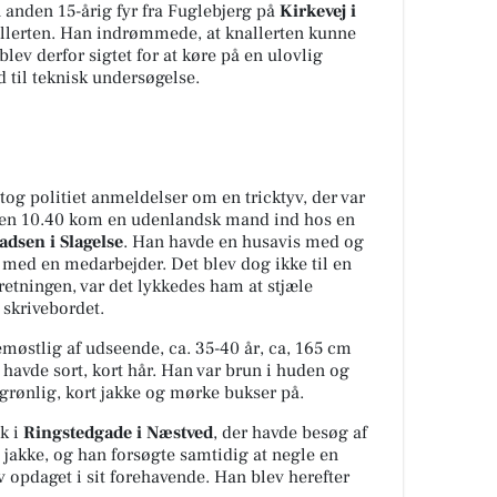
n anden 15-årig fyr fra Fuglebjerg på
Kirkevej i
allerten. Han indrømmede, at knallerten kunne
blev derfor sigtet for at køre på en ulovlig
d til teknisk undersøgelse.
og politiet anmeldelser om en tricktyv, der var
ken 10.40 kom en udenlandsk mand ind hos en
dsen i Slagelse
. Han havde en husavis med og
 med en medarbejder. Det blev dog ikke til en
etningen, var det lykkedes ham at stjæle
 skrivebordet.
møstlig af udseende, ca. 35-40 år, ca, 165 cm
 havde sort, kort hår. Han var brun i huden og
rønlig, kort jakke og mørke bukser på.
k i
Ringstedgade i Næstved
, der havde besøg af
n jakke, og han forsøgte samtidig at negle en
v opdaget i sit forehavende. Han blev herefter