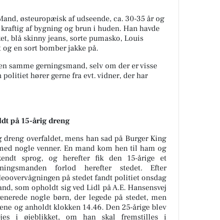
and, østeuropæisk af udseende, ca. 30-35 år og
kraftig af bygning og brun i huden. Han havde
ket, blå skinny jeans, sorte pumasko, Louis
t og en sort bomber jakke på.
 den samme gerningsmand, selv om der er visse
olitiet hører gerne fra evt. vidner, der har
dt på 15-årig dreng
g dreng overfaldet, mens han sad på
Burger King
med nogle venner. En mand kom hen til ham og
ndt sprog, og herefter fik den 15-årige et
ningsmanden forlod herefter stedet. Efter
eoovervågningen på stedet fandt politiet onsdag
and, som opholdt sig ved
Lidl
på A.E. Hansensvej
enerede nogle børn, der legede på stedet, men
tene og anholdt klokken 14.46. Den 25-årige blev
ejes i øjeblikket, om han skal fremstilles i