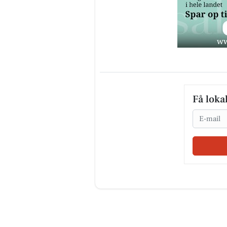
Få loka
Email