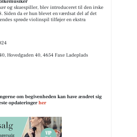
 folkemusiker
r og skuespiller, blev introduceret til den irske
 Siden da er hun blevet en værdsat del af det
ndes sprøde violinspil tilføjer en ekstra
024
t40, Hovedgaden 40, 4654 Faxe Ladeplads
sningerne om begivenheden kan have ændret sig
neste opdateringer
her