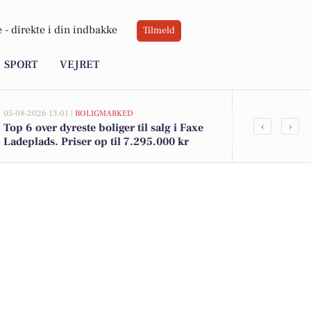
 -
direkte i din indbakke
Tilmeld
SPORT
VEJRET
05-08-2026 13:01 |
BOLIGMARKED
03-08-2026 09:5
‹
›
Top 6 over dyreste boliger til salg i Faxe
Michael Sig
Ladeplads. Priser op til 7.295.000 kr
naboer, frisk