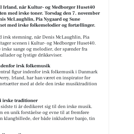
il Irland, når Kultur- og Medborger Huset40
aften med irske toner. Torsdag den 7. november
enis McLaughlin, Pia Nygaard og Sune
met med irske folkemelodier og fortællinger.
d irsk stemning, når Denis McLaughlin, Pia
tager scenen i Kultur- og Medborger Huset40.
 irske sange og melodier, der spænder fra
llader og lystige drikkeviser.
ndenfor irsk folkemusik
ntral figur indenfor irsk folkemusik i Danmark
erry, Irland, har han været en inspirator for
rtsætter med at dele den irske musiktradition
i irske traditioner
dste ti år dedikeret sig til den irske musik.
 en unik forståelse og evne til at fremføre
klangbillede, der både inkluderer banjo, tin