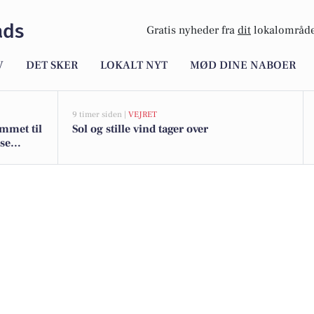
ads
Gratis nyheder fra
dit
lokalområde
V
DET SKER
LOKALT NYT
MØD DINE NABOER
9 timer siden |
VEJRET
ommet til
Sol og stille vind tager over
 se