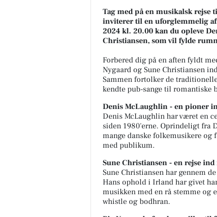
Tag med på en musikalsk rejse t
inviterer til en uforglemmelig 
2024 kl. 20.00 kan du opleve D
Christiansen, som vil fylde rum
Forbered dig på en aften fyldt me
Nygaard og Sune Christiansen ind
Sammen fortolker de traditionelle
kendte pub-sange til romantiske ba
Denis McLaughlin - en pioner i
Denis McLaughlin har været en ce
siden 1980'erne. Oprindeligt fra D
mange danske folkemusikere og fo
med publikum.
Sune Christiansen - en rejse ind 
Sune Christiansen har gennem de si
Hans ophold i Irland har givet ham
musikken med en rå stemme og en 
whistle og bodhran.