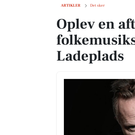
Oplev en aften i irsk folkemusiks tegn
ARTIKLER
Det sker
Oplev en aft
folkemusiks
Ladeplads