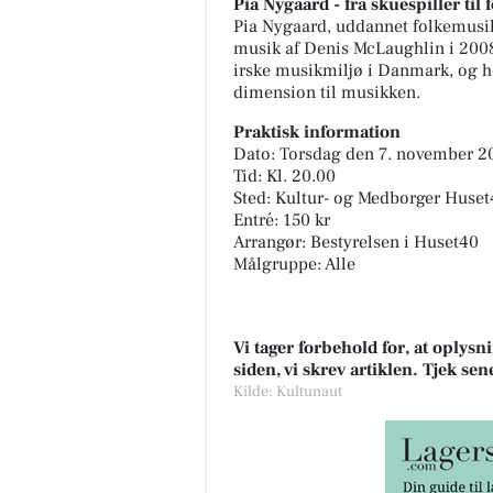
Pia Nygaard - fra skuespiller til
Pia Nygaard, uddannet folkemusike
musik af Denis McLaughlin i 2008.
irske musikmiljø i Danmark, og he
dimension til musikken.
Praktisk information
Dato: Torsdag den 7. november 2
Tid: Kl. 20.00
Sted: Kultur- og Medborger Huse
Entré: 150 kr
Arrangør: Bestyrelsen i Huset40
Målgruppe: Alle
Vi tager forbehold for, at oply
siden, vi skrev artiklen. Tjek se
Kilde: Kultunaut