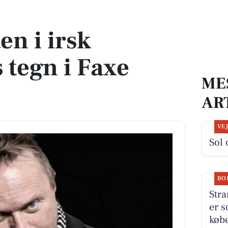
 i Faxe Ladeplads
en i irsk
 tegn i Faxe
ME
AR
VE
Sol 
BO
Stra
er s
købe