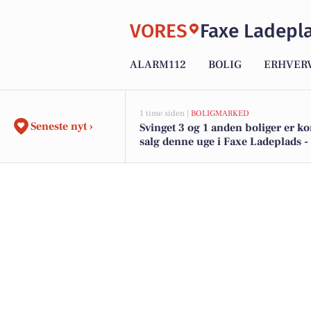
VORES
Faxe Ladepl
ALARM112
BOLIG
ERHVER
1 time siden |
BOLIGMARKED
Seneste nyt ›
Svinget 3 og 1 anden boliger er k
salg denne uge i Faxe Ladeplads -
boligerne her.