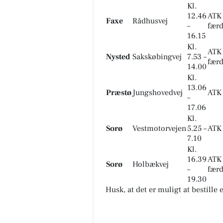
Kl.
12.46
ATK 
Faxe
Rådhusvej
–
færd
16.15
Kl.
ATK 
Nysted
Sakskøbingvej
7.53 –
færd
14.00
Kl.
13.06
Præstø
Jungshovedvej
ATK
–
17.06
Kl.
Sorø
Vestmotorvejen
5.25 –
ATK
7.10
Kl.
16.39
ATK 
Sorø
Holbækvej
–
færd
19.30
Husk, at det er muligt at bestille