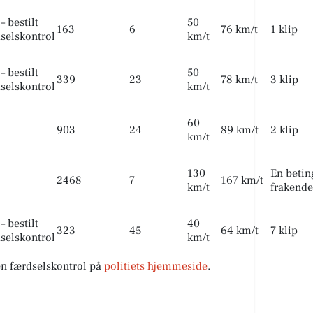
– bestilt
50
163
6
76 km/t
1 klip
selskontrol
km/t
– bestilt
50
339
23
78 km/t
3 klip
selskontrol
km/t
60
903
24
89 km/t
2 klip
km/t
130
En betin
2468
7
167 km/t
km/t
frakende
– bestilt
40
323
45
64 km/t
7 klip
selskontrol
km/t
 en færdselskontrol på
politiets hjemmeside
.