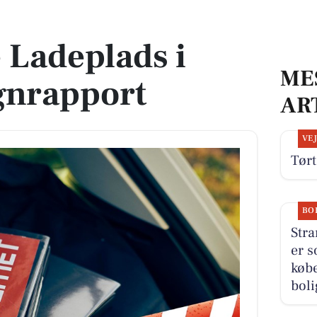
rapport
e Ladeplads i
ME
øgnrapport
AR
VE
Tørt
BO
Stra
er s
købe
boli