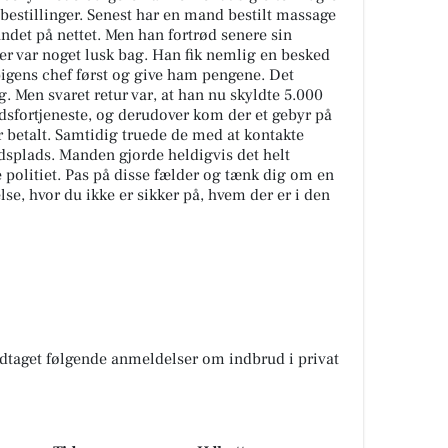
estillinger. Senest har en mand bestilt massage
det på nettet. Men han fortrød senere sin
 der var noget lusk bag. Han fik nemlig en besked
gens chef først og give ham pengene. Det
ng. Men svaret retur var, at han nu skyldte 5.000
ejdsfortjeneste, og derudover kom der et gebyr på
r betalt. Samtidig truede de med at kontakte
splads. Manden gjorde heldigvis det helt
e politiet. Pas på disse fælder og tænk dig om en
lse, hvor du ikke er sikker på, hvem der er i den
odtaget følgende anmeldelser om indbrud i privat