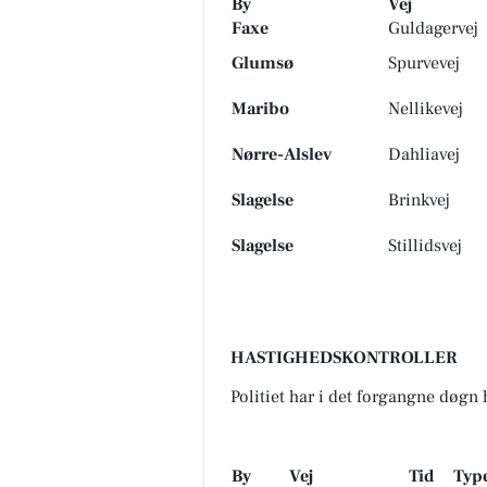
By
Vej
Faxe
Guldagervej
Glumsø
Spurvevej
Maribo
Nellikevej
Nørre-Alslev
Dahliavej
Slagelse
Brinkvej
Slagelse
Stillidsvej
HASTIGHEDSKONTROLLER
Politiet har i det forgangne døgn 
By
Vej
Tid
Typ