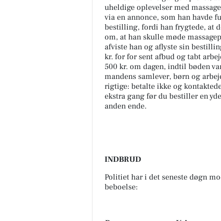
uheldige oplevelser med massageb
via en annonce, som han havde fun
bestilling, fordi han frygtede, at
om, at han skulle møde massagepi
afviste han og aflyste sin bestilli
kr. for for sent afbud og tabt arb
500 kr. om dagen, indtil bøden va
mandens samlever, børn og arbejd
rigtige: betalte ikke og kontakted
ekstra gang før du bestiller en yde
anden ende.
INDBRUD
Politiet har i det seneste døgn m
beboelse: