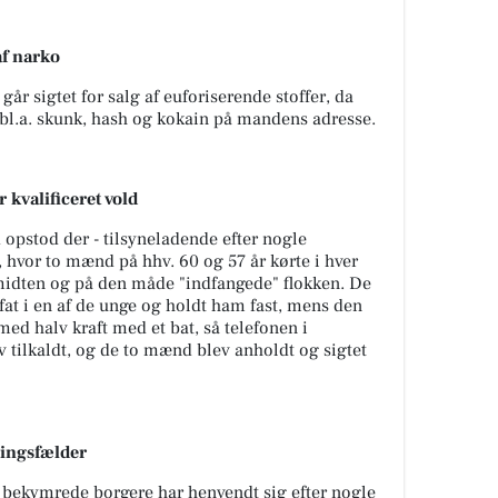
af narko
går sigtet for salg af euforiserende stoffer, da
t bl.a. skunk, hash og kokain på mandens adresse.
kvalificeret vold
 opstod der - tilsyneladende efter nogle
 hvor to mænd på hhv. 60 og 57 år kørte i hver
 midten og på den måde "indfangede" flokken. De
fat i en af de unge og holdt ham fast, mens den
ed halv kraft med et bat, så telefonen i
v tilkaldt, og de to mænd blev anholdt og sigtet
ingsfælder
at bekymrede borgere har henvendt sig efter nogle