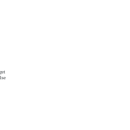
get
lse