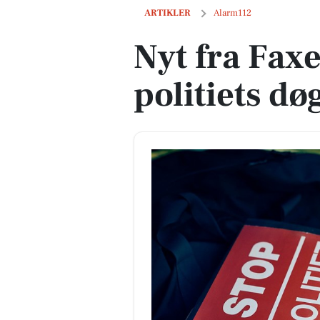
Nyt fra Faxe Ladeplads i politiets døgn
ARTIKLER
Alarm112
Nyt fra Fax
politiets d