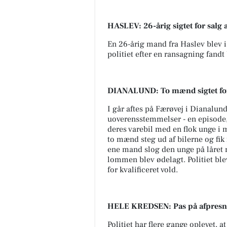
HASLEV: 26-årig sigtet for salg 
En 26-årig mand fra Haslev blev i 
politiet efter en ransagning fand
DIANALUND: To mænd sigtet for 
I går aftes på Færøvej i Dianalund
uoverensstemmelser - en episode,
deres varebil med en flok unge i
to mænd steg ud af bilerne og fik 
ene mand slog den unge på låret m
lommen blev ødelagt. Politiet ble
for kvalificeret vold.
HELE KREDSEN: Pas på afpresn
Politiet har flere gange oplevet, 