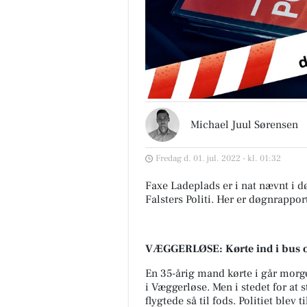
Michael Juul Sørensen
Fredag d. 01. jul. 2022 - kl. 01:32
Faxe Ladeplads er i nat nævnt i d
Falsters Politi. Her er døgnrappor
VÆGGERLØSE: Kørte ind i bus o
En 35-årig mand kørte i går morg
i Væggerløse. Men i stedet for at
flygtede så til fods. Politiet blev 