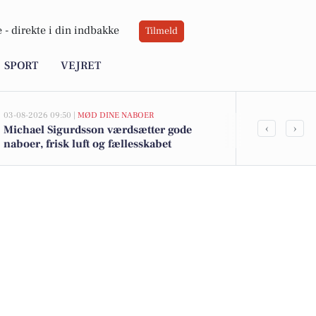
 -
direkte i din indbakke
Tilmeld
SPORT
VEJRET
03-08-2026 09:50 |
MØD DINE NABOER
03-08-2026 09:2
‹
›
Michael Sigurdsson værdsætter gode
Keld Norup 
naboer, frisk luft og fællesskabet
strandene og
ved Faxe La