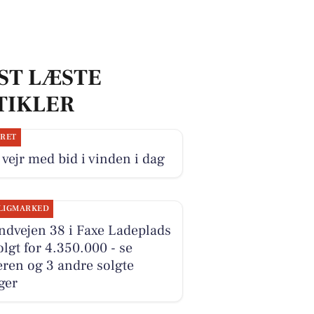
ST LÆSTE
TIKLER
JRET
 vejr med bid i vinden i dag
LIGMARKED
ndvejen 38 i Faxe Ladeplads
olgt for 4.350.000 - se
ren og 3 andre solgte
ger