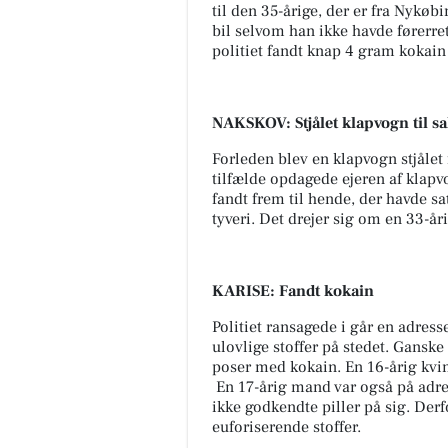
til den 35-årige, der er fra Nykøbi
bil selvom han ikke havde førerret
politiet fandt knap 4 gram kokai
NAKSKOV: Stjålet klapvogn til sa
Forleden blev en klapvogn stjålet
tilfælde opdagede ejeren af klapvog
fandt frem til hende, der havde sa
tyveri. Det drejer sig om en 33-år
KARISE: Fandt kokain
Politiet ransagede i går en adresse
ulovlige stoffer på stedet. Ganske
poser med kokain. En 16-årig kvind
En 17-årig mand var også på adr
ikke godkendte piller på sig. Derf
euforiserende stoffer.