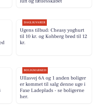
luft og fællesskabet
DAGLIGVARER
Ugens tilbud: Cheasy yoghurt
til 10 kr. og Kohberg brød til 12
ved
kr.
BOLIGMARKED
Ullasvej 6A og 1 anden boliger
er kommet til salg denne uge i
3
Faxe Ladeplads - se boligerne
her.