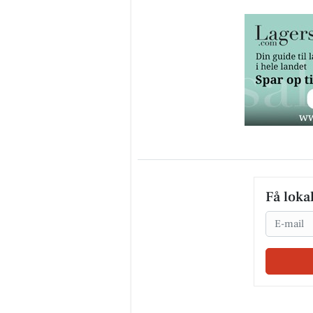
Få loka
Email