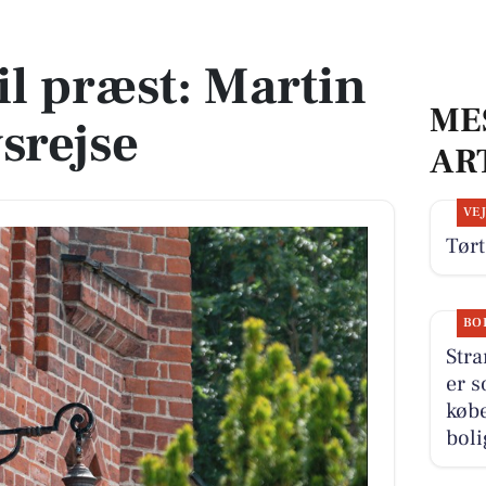
ivsrejse
il præst: Martin
ME
srejse
AR
VE
Tørt
BO
Stra
er s
købe
boli