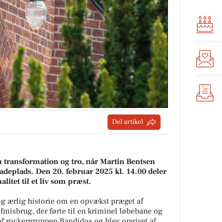
Del artikel
 transformation og tro, når Martin Bentsen
adeplads. Den 20. februar 2025 kl. 14.00 deler
nalitet til et liv som præst.
 og ærlig historie om en opvækst præget af
ofmisbrug, der førte til en kriminel løbebane og
af rockergruppen Bandidos og blev opgivet af