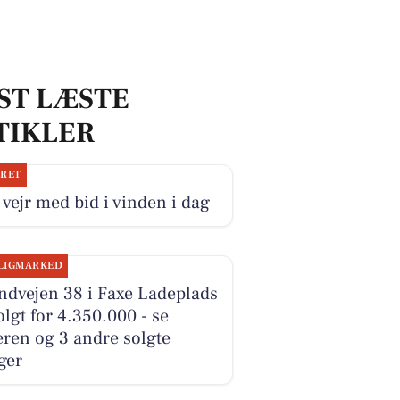
ST LÆSTE
TIKLER
JRET
 vejr med bid i vinden i dag
LIGMARKED
ndvejen 38 i Faxe Ladeplads
olgt for 4.350.000 - se
ren og 3 andre solgte
ger