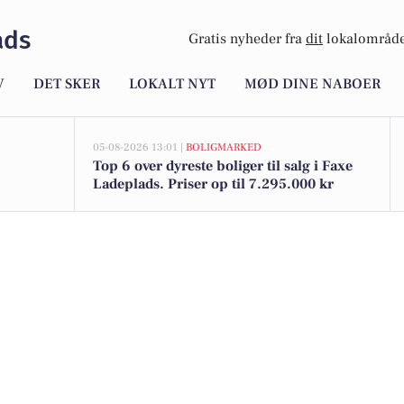
ads
Gratis nyheder fra
dit
lokalområde
V
DET SKER
LOKALT NYT
MØD DINE NABOER
05-08-2026 13:01 |
BOLIGMARKED
Top 6 over dyreste boliger til salg i Faxe
Ladeplads. Priser op til 7.295.000 kr