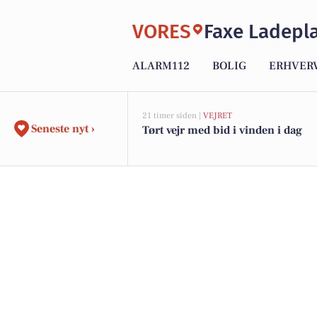
VORES
Faxe Ladepl
ALARM112
BOLIG
ERHVER
21 timer siden |
VEJRET
Seneste nyt ›
Tørt vejr med bid i vinden i dag