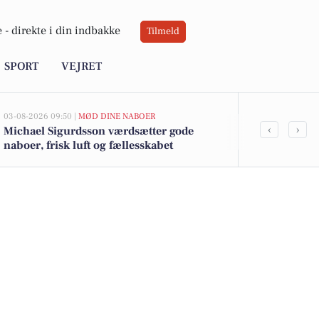
 -
direkte i din indbakke
Tilmeld
SPORT
VEJRET
03-08-2026 09:50 |
MØD DINE NABOER
03-08-2026 09:2
‹
›
Michael Sigurdsson værdsætter gode
Keld Norup 
naboer, frisk luft og fællesskabet
strandene og
ved Faxe La