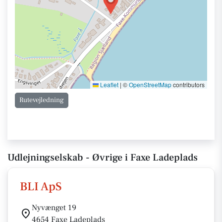
Leaflet
|
©
OpenStreetMap
contributors
Rutevejledning
Udlejningselskab - Øvrige i Faxe Ladeplads
BLI ApS
Nyvænget 19
4654 Faxe Ladeplads